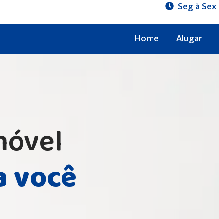
Seg à Sex 
Home
Alugar
móvel
a você