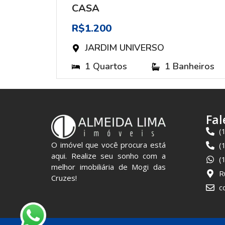
CASA
R$1.200
JARDIM UNIVERSO
heiros
1 Quartos
1 Banheiros
Fal
(
O imóvel que você procura está
(
aqui. Realize seu sonho com a
(
melhor imobiliária de Mogi das
R
Cruzes!
c