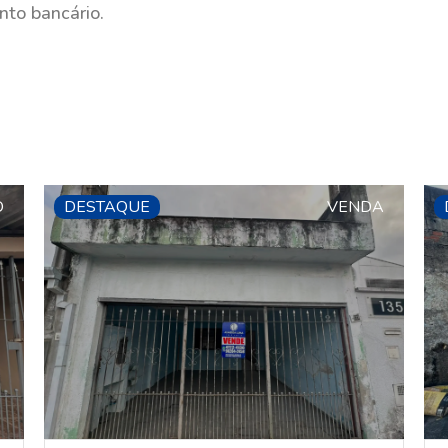
nto bancário.
O
DESTAQUE
VENDA