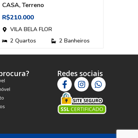
CASA
,
Terreno
CASA
R$210.000
R$780
VILA BELA FLOR
VIL
2 Quartos
2 Banheiros
4 Q
procura?
Redes sociais
vel
móvel
to
os