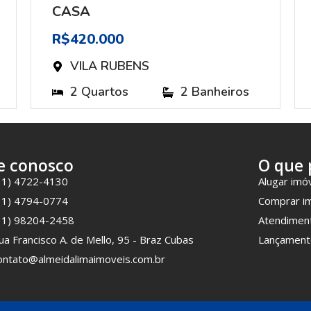
CASA
R$420.000
VILA RUBENS
2 Quartos
2 Banheiros
e conosco
O que 
11) 4722-4130
Alugar imó
11) 4794-0774
Comprar i
11) 98204-2458
Atendimen
ua Francisco A. de Mello, 95 - Braz Cubas
Lançament
ontato@almeidalimaimoveis.com.br