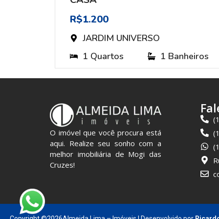
R$1.200
JARDIM UNIVERSO
heiros
1 Quartos
1 Banheiros
Fal
(
O imóvel que você procura está
(
aqui. Realize seu sonho com a
(
melhor imobiliária de Mogi das
R
Cruzes!
c
Copyright ©2026Almeida Lima – Imóveis | Desenvolvido por
Ricard