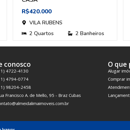
R$420.000
VILA RUBENS
2 Quartos
2 Banheiros
e conosco
O que 
11) 4722-4130
Alugar imó
11) 4794-0774
Comprar i
11) 98204-2458
Atendimen
ua Francisco A. de Mello, 95 - Braz Cubas
Lançament
ontato@almeidalimaimoveis.com.br
o Ivanov