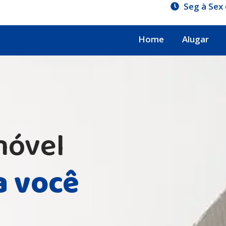
Seg à Sex 
Home
Alugar
móvel
a você