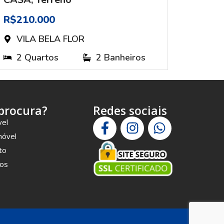
R$210.000
R$780
VILA BELA FLOR
VIL
2 Quartos
2 Banheiros
4 Q
procura?
Redes sociais
vel
móvel
to
os