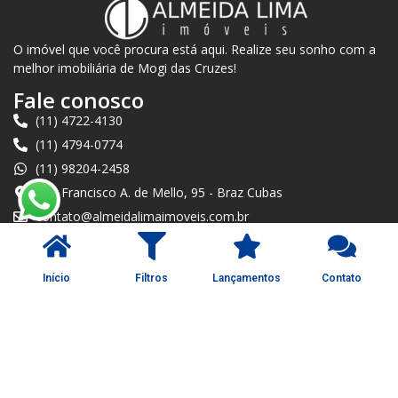
O imóvel que você procura está aqui. Realize seu sonho com a
melhor imobiliária de Mogi das Cruzes!
Fale conosco
(11) 4722-4130
(11) 4794-0774
(11) 98204-2458
Rua Francisco A. de Mello, 95 - Braz Cubas
contato@almeidalimaimoveis.com.br
O que procura?
Alugar imóvel
Início
Filtros
Lançamentos
Contato
Comprar imóvel
Atendimento
Lançamentos
Redes sociais