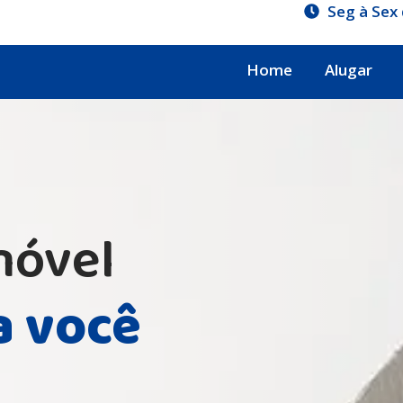
Seg à Sex 
Home
Alugar
móvel
a você