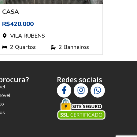
CASA
CASA
R$420.000
R$210
VILA RUBENS
VIL
2 Quartos
2 Banheiros
2 Q
procura?
Redes sociais
vel
móvel
to
os