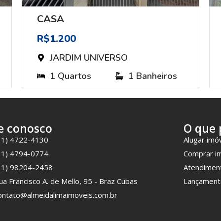
CASA
R$1.200
JARDIM UNIVERSO
1 Quartos
1 Banheiros
e conosco
O que 
11) 4722-4130
Alugar imó
11) 4794-0774
Comprar i
11) 98204-2458
Atendimen
ua Francisco A. de Mello, 95 - Braz Cubas
Lançament
ontato@almeidalimaimoveis.com.br