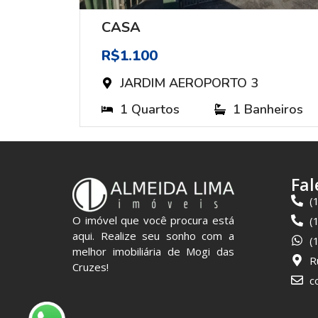
CASA
R$1.100
JARDIM AEROPORTO 3
heiros
1 Quartos
1 Banheiros
Fal
(
O imóvel que você procura está
(
aqui. Realize seu sonho com a
(
melhor imobiliária de Mogi das
R
Cruzes!
c