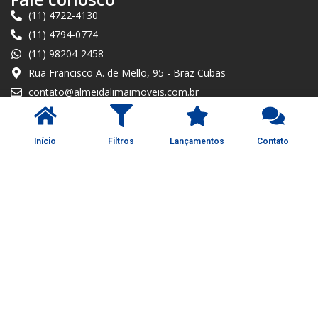
(11) 4722-4130
(11) 4794-0774
(11) 98204-2458
Rua Francisco A. de Mello, 95 - Braz Cubas
contato@almeidalimaimoveis.com.br
O que procura?
Alugar imóvel
Início
Filtros
Lançamentos
Contato
Comprar imóvel
Atendimento
Lançamentos
Redes sociais