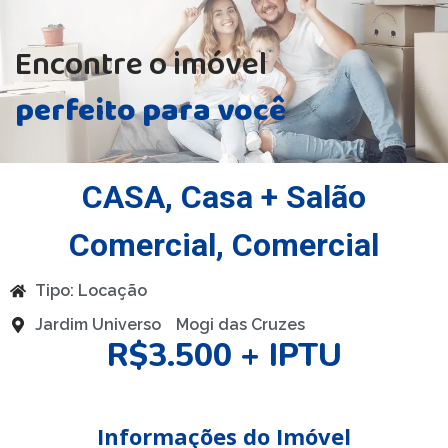
Encontre o imóvel
perfeito para você
CASA
,
Casa + Salão
Comercial
,
Comercial
Tipo:
Locação
Jardim Universo
Mogi das Cruzes
R$3.500 + IPTU
Informações do Imóvel