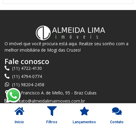
O imóvel que você procura está aqui. Realize seu sonho com a
melhor imobiliária de Mogi das Cruzes!
Fale conosco
(11) 4722-4130
(11) 4794-0774
(11) 98204-2458
Rua Francisco A. de Mello, 95 - Braz Cubas
contato@almeidalimaimoveis.com.br
O que procura?
Alugar imóvel
Início
Filtros
Lançamentos
Contato
Comprar imóvel