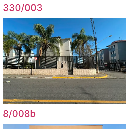
330/003
8/008b