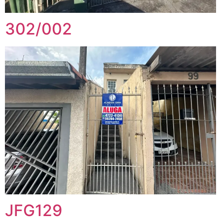
302/002
JFG129