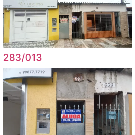
283/013