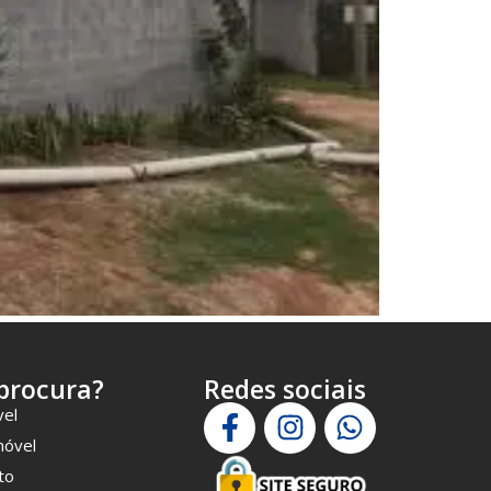
procura?
Redes sociais
vel
móvel
to