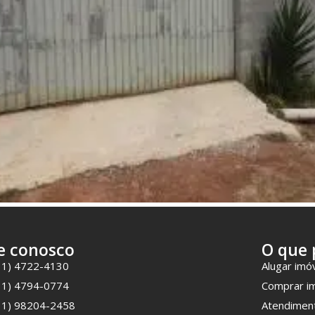
e conosco
O que 
11) 4722-4130
Alugar imó
11) 4794-0774
Comprar i
11) 98204-2458
Atendimen