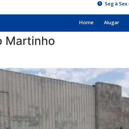
Seg à Sex 
Home
Alugar
o Martinho