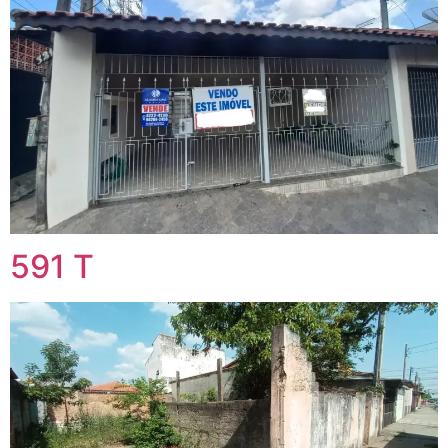
591 T