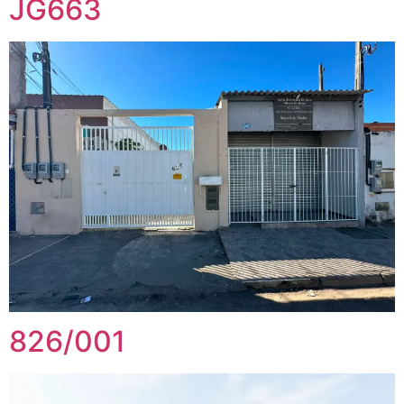
JG663
826/001